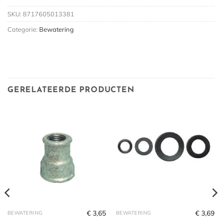
SKU:
8717605013381
Categorie:
Bewatering
GERELATEERDE PRODUCTEN
€
3,65
€
3,69
BEWATERING
BEWATERING