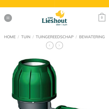
Ga
naar
inhoud
0
HOME
/
TUIN
/
TUINGEREEDSCHAP
/
BEWATERING