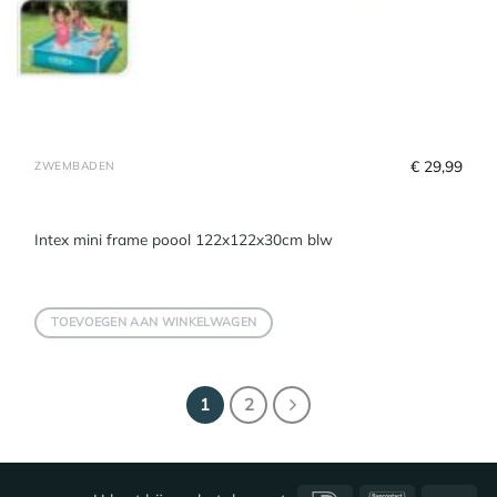
€
 29,99
ZWEMBADEN
Intex mini frame poool 122x122x30cm blw
TOEVOEGEN AAN WINKELWAGEN
1
2