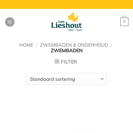
Ga
naar
inhoud
0
HOME
/
ZWEMBADEN & ONDERHOUD
/
ZWEMBADEN
FILTER