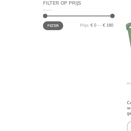
FILTER OP PRIJS
Min.
Max.
Prijs:
€ 0
—
€ 180
FILTER
prijs
prijs
Cu
w
g