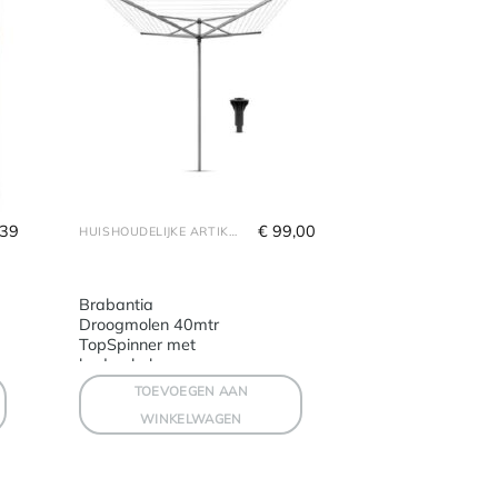
,39
€
 99,00
HUISHOUDELIJKE ARTIKELEN
Brabantia
Droogmolen 40mtr
TopSpinner met
bodemhul
TOEVOEGEN AAN
WINKELWAGEN