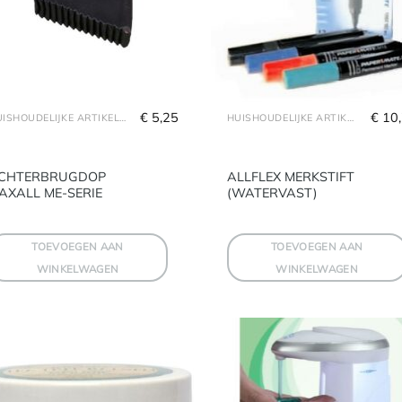
€
 5,25
€
 10
HUISHOUDELIJKE ARTIKELEN
HUISHOUDELIJKE ARTIKELEN
CHTERBRUGDOP
ALLFLEX MERKSTIFT
AXALL ME-SERIE
(WATERVAST)
TOEVOEGEN AAN
TOEVOEGEN AAN
WINKELWAGEN
WINKELWAGEN