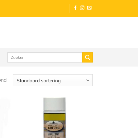
Zoeken
naar:
ond