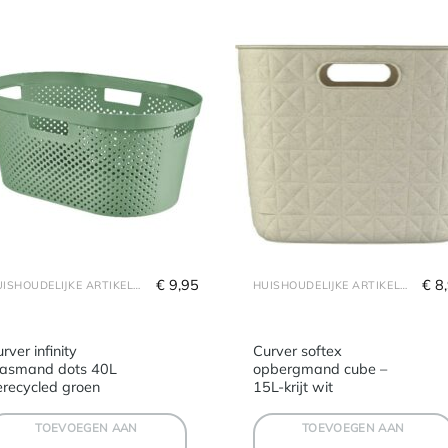
€
 9,95
€
 8
HUISHOUDELIJKE ARTIKELEN
HUISHOUDELIJKE ARTIKELEN
rver infinity
Curver softex
asmand dots 40L
opbergmand cube –
erecycled groen
15L-krijt wit
TOEVOEGEN AAN
TOEVOEGEN AAN