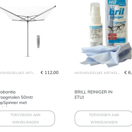
€
 112,00
€
 6
HUISHOUDELIJKE ARTIKELEN
HUISHOUDELIJKE ARTIKELEN
rabantia
BRILL REINIGER IN
roogmolen 50mtr
ETUI
opSpinner met
etalen
TOEVOEGEN AAN
TOEVOEGEN AAN
WINKELWAGEN
WINKELWAGEN