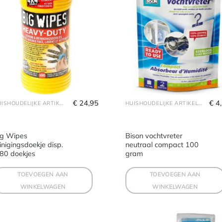
€
 24,95
€
 4
HUISHOUDELIJKE ARTIKELEN
HUISHOUDELIJKE ARTIKELEN
ig Wipes
Bison vochtvreter
inigingsdoekje disp.
neutraal compact 100
 80 doekjes
gram
TOEVOEGEN AAN
TOEVOEGEN AAN
WINKELWAGEN
WINKELWAGEN