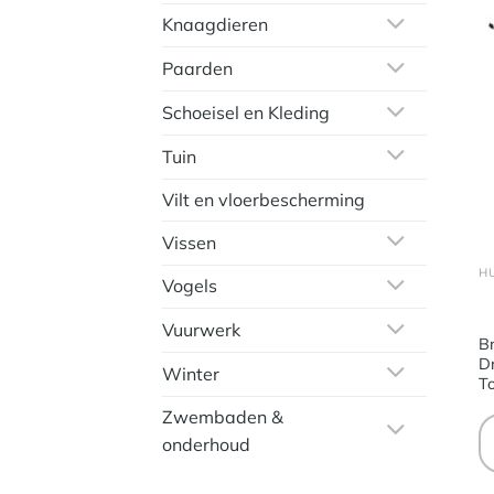
Knaagdieren
Paarden
Schoeisel en Kleding
Tuin
Vilt en vloerbescherming
Vissen
Vogels
Vuurwerk
B
D
Winter
T
m
Zwembaden &
onderhoud