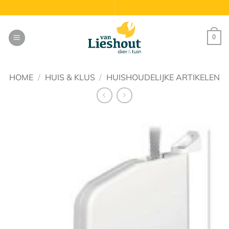
Ga
naar
inhoud
0
HOME
/
HUIS & KLUS
/
HUISHOUDELIJKE ARTIKELEN