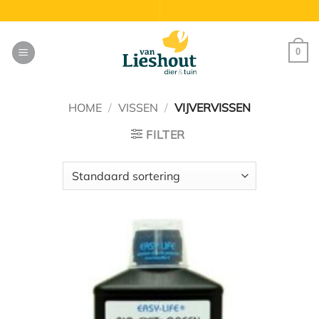
Ga
naar
inhoud
0
HOME
/
VISSEN
/
VIJVERVISSEN
FILTER