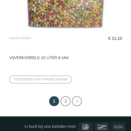
€
 31,10
VIJVERVISSEN
VIJVERKORRELS 10 LITER 6 MM
TOEVOEGEN AAN WINKELWAGEN
1
2
IDeal
Bancontact
Ba
U kunt bij ons betalen met: