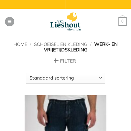
Ga
naar
inhoud
0
HOME
/
SCHOEISEL EN KLEDING
/
WERK- EN
VRIJETIJDSKLEDING
FILTER