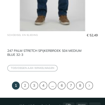
€
 52,49
SCHOEISEL EN KLEDING
247 PALM STRETCH SPIJKERBROEK S04 MEDIUM
BLUE 32-3
TOEVOEGEN AAN WINKELWAGEN
1
2
3
4
…
6
7
8