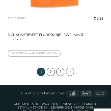
€
 5,99
ACCESSOIRES
SIGNALISATIEVEST FLUOORANJE -RWS- MAAT
116/128
TOEVOEGEN AAN WINKELWAGEN
1
2
3
IDeal
Bancontact
Ba
U kunt bij ons betalen met:
Tra
ALGEMENE VOORWAARDEN
PRIVACY DISCLAIMER
BETAALMETHODEN
LEVERING EN VERZENDING
RETOURNEREN
VEEL GESTELDE VRAGEN