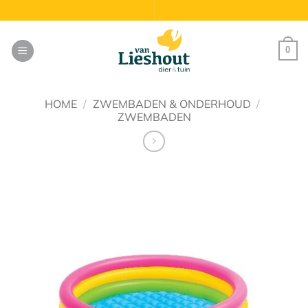
Ga
naar
inhoud
0
HOME
/
ZWEMBADEN & ONDERHOUD
/
ZWEMBADEN