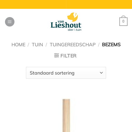
Ga
naar
inhoud
0
HOME
/
TUIN
/
TUINGEREEDSCHAP
/
BEZEMS
FILTER