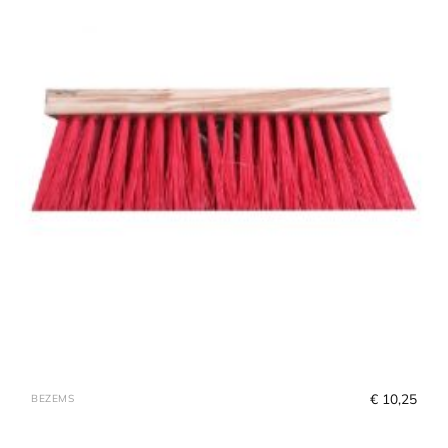
€
 10,25
BEZEMS