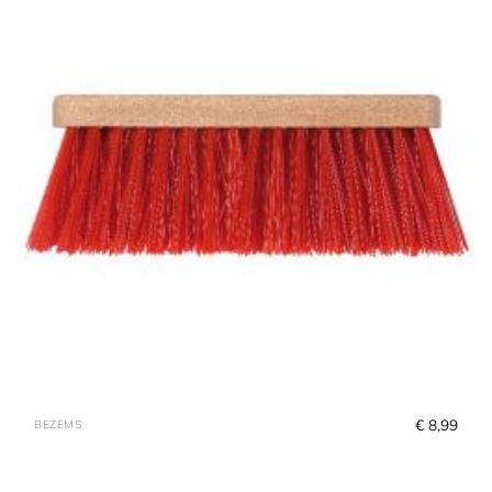
€
 8,99
BEZEMS