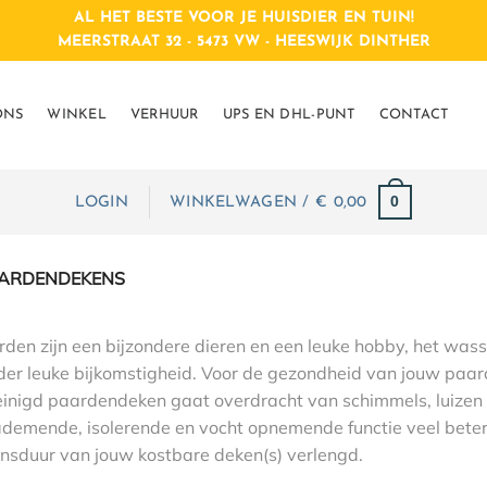
AL HET BESTE VOOR JE HUISDIER EN TUIN!
MEERSTRAAT 32 - 5473 VW - HEESWIJK DINTHER
ONS
WINKEL
VERHUUR
UPS EN DHL-PUNT
CONTACT
0
LOGIN
WINKELWAGEN /
€
 0,00
AARDENDEKENS
rden zijn een bijzondere dieren en een leuke hobby, het wa
er leuke bijkomstigheid. Voor de gezondheid van jouw paard
inigd paardendeken gaat overdracht van schimmels, luizen 
ademende, isolerende en vocht opnemende functie veel bet
ensduur van jouw kostbare deken(s) verlengd.