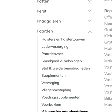
Katten
Rep
Kerst
Offe
Knaagdieren
Klei
Gro
Paarden
Klei
Halsters en halstertouwen
Gro
Lederverzorging
Mak
Paardenvoer
Vas
Mak
Speelgoed & beloningen
Vas
Stal & weide benodigdheden
Vas
Supplementen
Vas
Verzorging
Vast
Vliegenbestrijding
Vast
Voedingssupplementen
Bilk
Musk
Voerbakken
Wasservice paardendekens