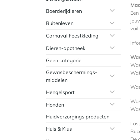
Maa
Boerderijdieren
Een 
jou
Buitenleven
vui
Carnaval Feestkleding
Info
Dieren-apotheek
Was
Geen categorie
Was
Gewasbeschermings-
Wat
middelen
Was
Hengelsport
Was
Honden
Was
Huidverzorgings producten
Los
Huis & Klus
Buc
De 