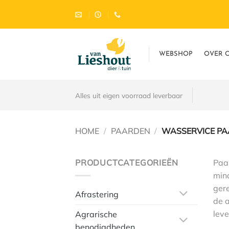
Ga
naar
inhoud
WEBSHOP
OVER 
Alles uit eigen voorraad leverbaar
HOME
/
PAARDEN
/
WASSERVICE P
PRODUCTCATEGORIEËN
Paa
mind
gere
Afrastering
de 
lev
Agrarische
benodigdheden