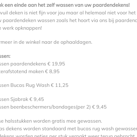
k een einde aan het zelf wassen van uw paardendekens!
vuil deken is niet fijn voor jou maar al helemaal niet voor h
w paardendeken wassen zoals het hoort via ons bij paardend
le werk opknappen!
rmeer in de winkel naar de ophaaldagen.
sen:
sen paardendekens € 19,95
erafstotend maken € 8,95
sen Bucas Rug Wash € 11,25
sen Sjabrak € 9,45
sen beenbeschermers/bandages(per 2) € 9,45
se halsstukken worden gratis mee gewassen.
as dekens worden standaard met bucas rug wash gewassen
dekens worden netjes per stuk verpakt weer terug gebracht.