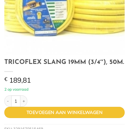
TRICOFLEX SLANG 19MM (3/4″), 50M.
€
189,81
2 op voorraad
TRICOFLEX SLANG 19MM (3/4"), 50M. aantal
TOEVOEGEN AAN WINKELWAGEN
SKU:
3291670515469