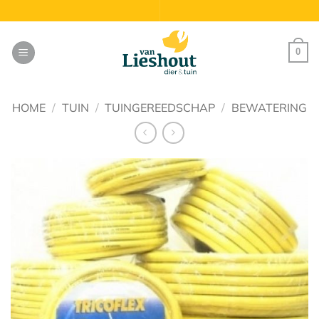
Ga
naar
inhoud
0
HOME
/
TUIN
/
TUINGEREEDSCHAP
/
BEWATERING