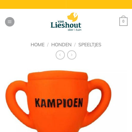
Ga
naar
inhoud
0
HOME
/
HONDEN
/
SPEELTJES