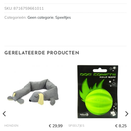
SKU:
8716759661011
Categorieën:
Geen categorie
,
Speeltjes
GERELATEERDE PRODUCTEN
€
29,99
€
8,25
HONDEN
SPEELTJES