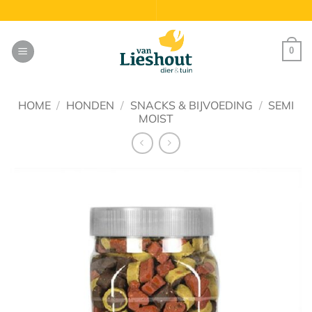
Ga
naar
inhoud
0
HOME
/
HONDEN
/
SNACKS & BIJVOEDING
/
SEMI
MOIST