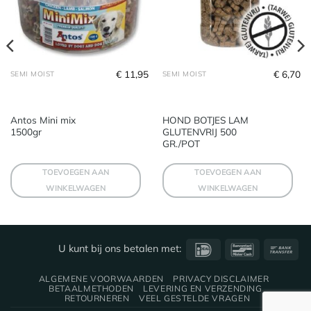
€
11,95
€
6,70
SEMI MOIST
SEMI MOIST
Antos Mini mix
HOND BOTJES LAM
1500gr
GLUTENVRIJ 500
GR./POT
TOEVOEGEN AAN
TOEVOEGEN AAN
WINKELWAGEN
WINKELWAGEN
IDeal
Bancontact
Ba
U kunt bij ons betalen met:
Tra
ALGEMENE VOORWAARDEN
PRIVACY DISCLAIMER
BETAALMETHODEN
LEVERING EN VERZENDING
RETOURNEREN
VEEL GESTELDE VRAGEN