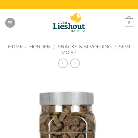
Ga
naar
inhoud
0
HOME
/
HONDEN
/
SNACKS & BIJVOEDING
/
SEMI
MOIST