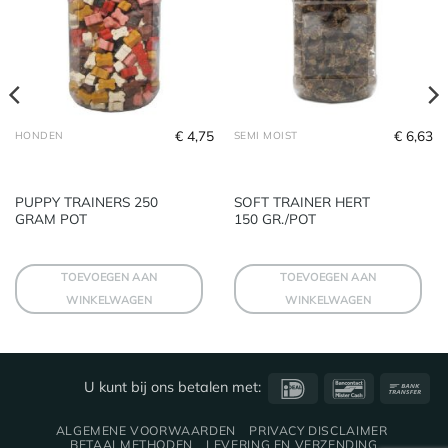
€
4,75
€
6,63
HONDEN
SEMI MOIST
PUPPY TRAINERS 250
SOFT TRAINER HERT
GRAM POT
150 GR./POT
TOEVOEGEN AAN
TOEVOEGEN AAN
WINKELWAGEN
WINKELWAGEN
IDeal
Bancontact
Ba
U kunt bij ons betalen met:
Tra
ALGEMENE VOORWAARDEN
PRIVACY DISCLAIMER
BETAALMETHODEN
LEVERING EN VERZENDING