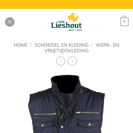
Ga
naar
inhoud
0
HOME
/
SCHOEISEL EN KLEDING
/
WERK- EN
VRIJETIJDSKLEDING