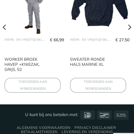
€
66,99
€
27,50
WERK- EN VRIJETIJDSKLEDING
WERK- EN VRIJETIJDSKLEDING
WORKER BROEK
SWEATER RONDE
HAVEP +KNIEZAK,
HALS MARINE XL
GRIJS, 52
TOEVOEGEN AAN
TOEVOEGEN AAN
WINKELWAGEN
WINKELWAGEN
IDeal
Bancontact
Ba
U kunt bij ons betalen met:
Tra
ALGEMENE VOORWAARDEN
PRIVACY DISCLAIMER
BETAALMETHODEN
LEVERING EN VERZENDING