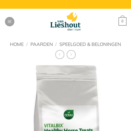
Ga
naar
inhoud
0
HOME
/
PAARDEN
/
SPEELGOED & BELONINGEN