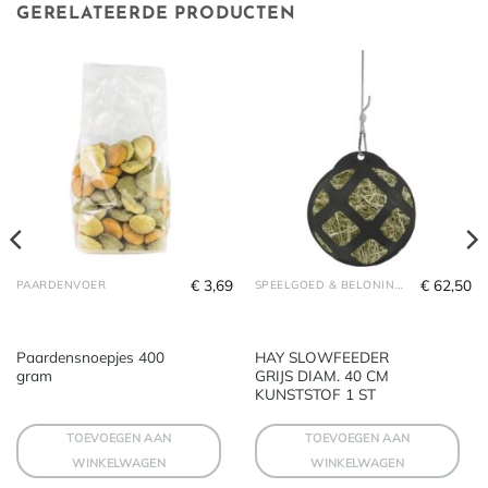
GERELATEERDE PRODUCTEN
€
3,69
€
62,50
PAARDENVOER
SPEELGOED & BELONINGEN
Paardensnoepjes 400
HAY SLOWFEEDER
gram
GRIJS DIAM. 40 CM
KUNSTSTOF 1 ST
TOEVOEGEN AAN
TOEVOEGEN AAN
WINKELWAGEN
WINKELWAGEN