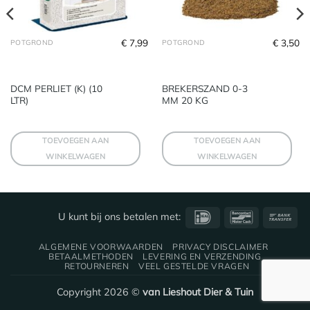
€
7,99
€
3,50
POTGROND
POTGROND
DCM PERLIET (K) (10
BREKERSZAND 0-3
LTR)
MM 20 KG
TOEVOEGEN AAN
TOEVOEGEN AAN
WINKELWAGEN
WINKELWAGEN
IDeal
Bancontact
Ba
U kunt bij ons betalen met:
Tra
ALGEMENE VOORWAARDEN
PRIVACY DISCLAIMER
BETAALMETHODEN
LEVERING EN VERZENDING
RETOURNEREN
VEEL GESTELDE VRAGEN
Copyright 2026 ©
van Lieshout Dier & Tuin