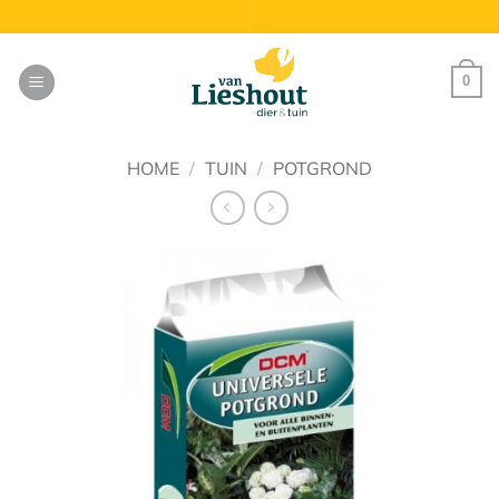
Ga
naar
inhoud
0
HOME
/
TUIN
/
POTGROND