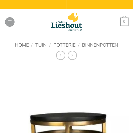
Ga
naar
inhoud
0
HOME
/
TUIN
/
POTTERIE
/
BINNENPOTTEN