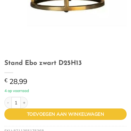
Stand Ebo zwart D25H13
€
28,99
4 op voorraad
Stand Ebo zwart D25H13 aantal
TOEVOEGEN AAN WINKELWAGEN
SKU:
8711355175368