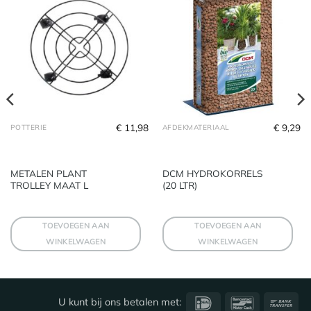
€
11,98
€
9,29
POTTERIE
AFDEKMATERIAAL
METALEN PLANT
DCM HYDROKORRELS
TROLLEY MAAT L
(20 LTR)
TOEVOEGEN AAN
TOEVOEGEN AAN
WINKELWAGEN
WINKELWAGEN
IDeal
Bancontact
Ba
U kunt bij ons betalen met: