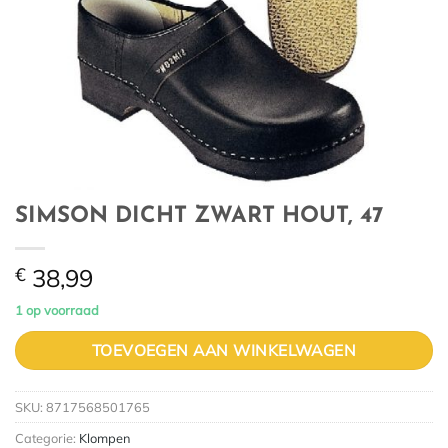
SIMSON DICHT ZWART HOUT, 47
€
38,99
1 op voorraad
TOEVOEGEN AAN WINKELWAGEN
SKU:
8717568501765
Categorie:
Klompen