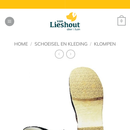
Ga
naar
inhoud
0
HOME
/
SCHOEISEL EN KLEDING
/
KLOMPEN