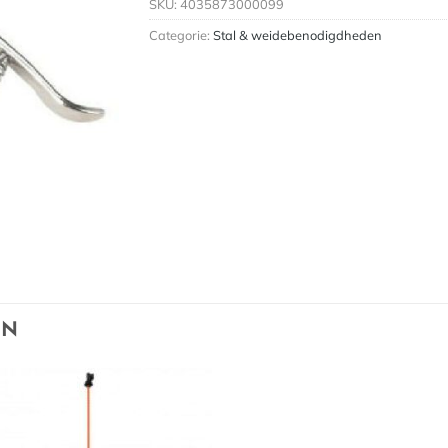
SKU:
4035873000099
Categorie:
Stal & weidebenodigdheden
EN