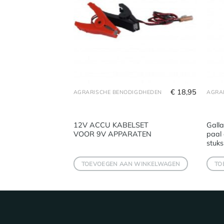
€
17,23
€
18,95
IGDHEDEN
AGRARISCHE BENODIGDHEDEN
lator
12V ACCU KABELSET
Galla
VOOR 9V APPARATEN
paal
stuks
 WINKELWAGEN
TOEVOEGEN AAN WINKELWAGEN
TO