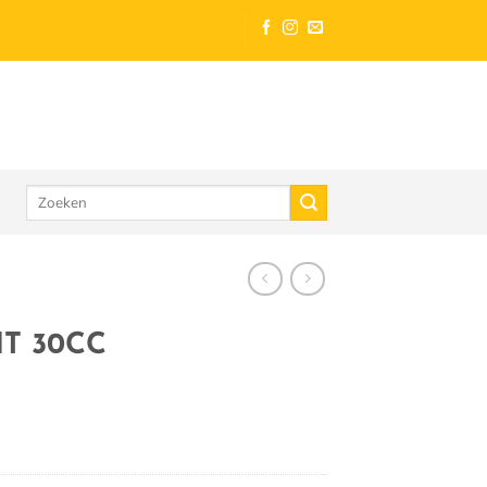
Zoeken
naar:
T 30CC