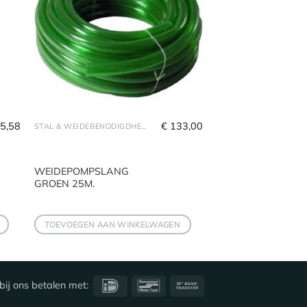
5,58
€
133,00
STAL & WEIDEBENODIGDHEDEN
WEIDEPOMPSLANG
GROEN 25M.
TOEVOEGEN AAN WINKELWAGEN
IDeal
Bancontact
Bank
bij ons betalen met:
Transfer