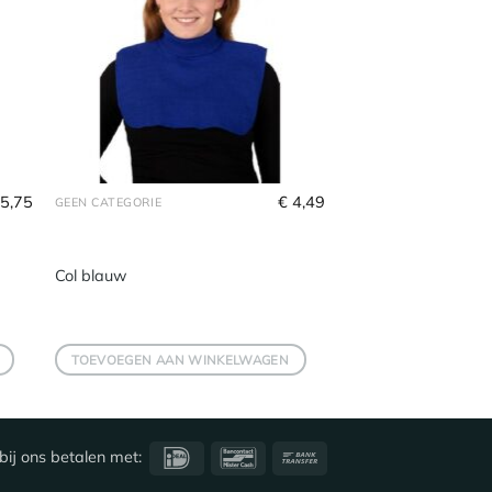
5,75
€
4,49
GEEN CATEGORIE
Col blauw
TOEVOEGEN AAN WINKELWAGEN
IDeal
Bancontact
Bank
bij ons betalen met:
Transfer