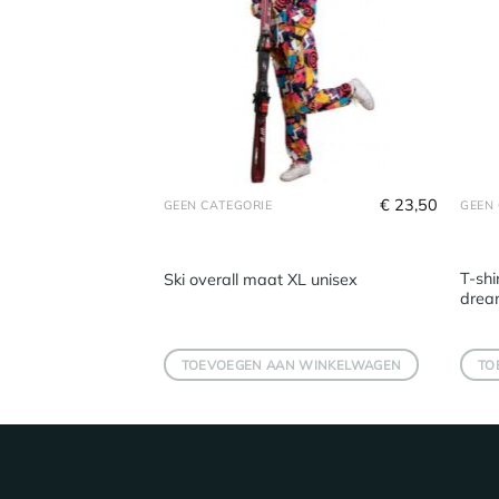
€
5,25
€
23,50
GEEN CATEGORIE
GEEN 
T-shi
 roze
Ski overall maat XL unisex
drea
 WINKELWAGEN
TOEVOEGEN AAN WINKELWAGEN
TO