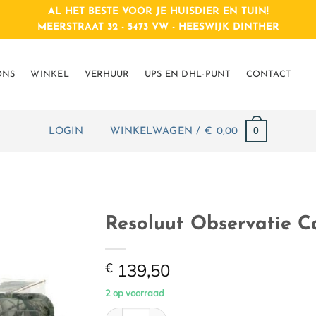
AL HET BESTE VOOR JE HUISDIER EN TUIN!
MEERSTRAAT 32 - 5473 VW - HEESWIJK DINTHER
ONS
WINKEL
VERHUUR
UPS EN DHL-PUNT
CONTACT
0
LOGIN
WINKELWAGEN /
€
0,00
Resoluut Observatie 
€
139,50
2 op voorraad
Resoluut Observatie Camera aantal