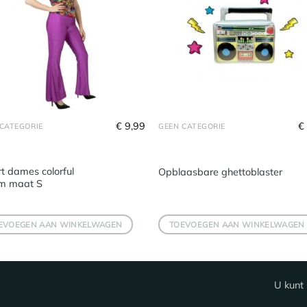
€
9,99
€
CATEGORIE
GEEN CATEGORIE
rt dames colorful
Opblaasbare ghettoblaster
m maat S
EVOEGEN AAN WINKELWAGEN
TOEVOEGEN AAN WINKELWAGEN
U kunt 