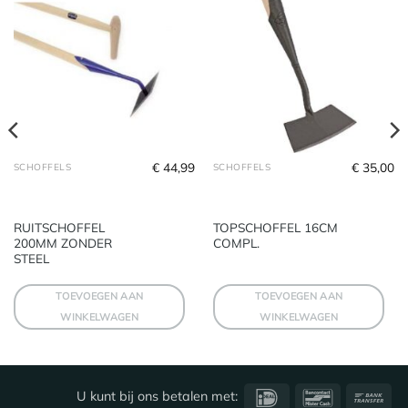
€
44,99
€
35,00
SCHOFFELS
SCHOFFELS
RUITSCHOFFEL
TOPSCHOFFEL 16CM
200MM ZONDER
COMPL.
STEEL
TOEVOEGEN AAN
TOEVOEGEN AAN
WINKELWAGEN
WINKELWAGEN
IDeal
Bancontact
Ba
U kunt bij ons betalen met: