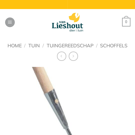
Ga
naar
inhoud
0
HOME
/
TUIN
/
TUINGEREEDSCHAP
/
SCHOFFELS