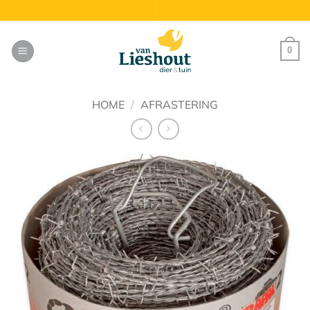
Ga
naar
inhoud
0
HOME
/
AFRASTERING