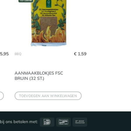
5,95
€
1,59
BBQ
AANMAAKBLOKJES FSC
BRUIN (32 ST.)
TOEVOEGEN AAN WINKELWAGEN
IDeal
Bancontact
Bank
bij ons betalen met:
Transfer