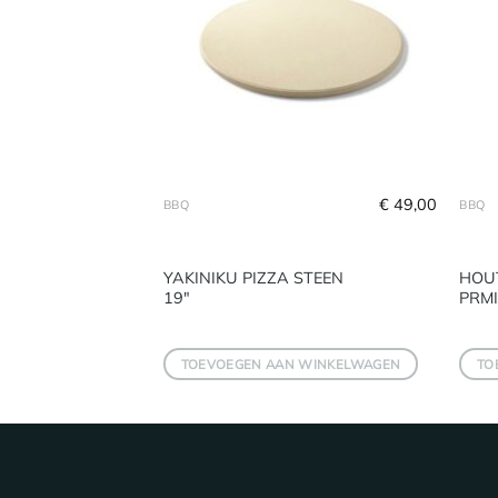
€
59,95
€
49,00
BBQ
BBQ
YAKINIKU PIZZA STEEN
HOU
19″
PRMI
 WINKELWAGEN
TOEVOEGEN AAN WINKELWAGEN
TO