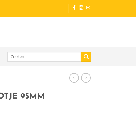
Zoeken
naar:
OTJE 95MM