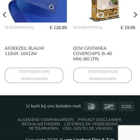
€
126,99
€
19,95
AFDEKMATERIAAL
AFDEKMATERIAAL
AFDEKZEIL BLAUW
DCM CASTANEA
110GR. 10X12M
COVERCHIPS (5-40
MM) (60 LTR)
TOEVOEGEN AAN
TOEVOEGEN AAN
WINKELWAGEN
WINKELWAGEN
IDeal
Bancontact
Ba
U kunt bij ons betalen met:
Tra
ALGEMENE VOORWAARDEN
PRIVACY DISCLAIMER
BETAALMETHODEN
LEVERING EN VERZENDING
RETOURNEREN
VEEL GESTELDE VRAGEN
Copyright 2026 ©
van Lieshout Dier & Tuin