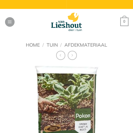
Ga
naar
inhoud
0
HOME
/
TUIN
/
AFDEKMATERIAAL