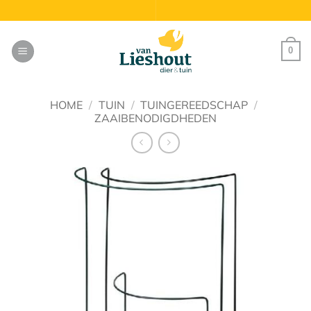
Ga
naar
inhoud
0
HOME
/
TUIN
/
TUINGEREEDSCHAP
/
ZAAIBENODIGDHEDEN