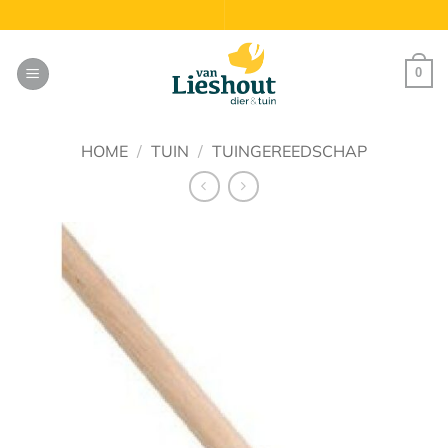
Ga
naar
inhoud
0
HOME
/
TUIN
/
TUINGEREEDSCHAP