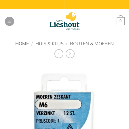
Ga
naar
inhoud
0
HOME
/
HUIS & KLUS
/
BOUTEN & MOEREN