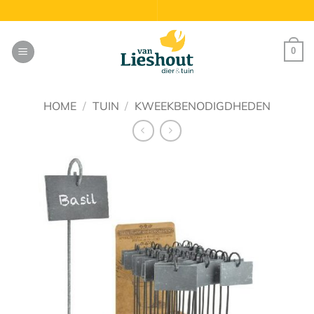
Ga
naar
inhoud
0
HOME
/
TUIN
/
KWEEKBENODIGDHEDEN