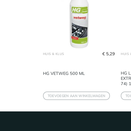
€
8,59
€
5,29
HUIS & KLUS
HUIS 
 EN
HG 
HG VETWEG 500 ML
GER 500
EXT
74) 1
 WINKELWAGEN
TOEVOEGEN AAN WINKELWAGEN
TO