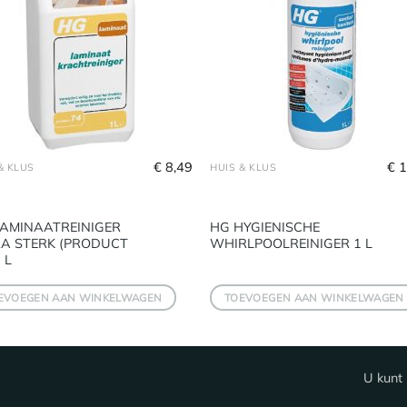
€
8,49
€
1
& KLUS
HUIS & KLUS
LAMINAATREINIGER
HG HYGIENISCHE
RA STERK (PRODUCT
WHIRLPOOLREINIGER 1 L
 L
EVOEGEN AAN WINKELWAGEN
TOEVOEGEN AAN WINKELWAGEN
U kunt 