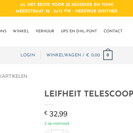
AL HET BESTE VOOR JE HUISDIER EN TUIN!
MEERSTRAAT 32 - 5473 VW - HEESWIJK DINTHER
ONS
WINKEL
VERHUUR
UPS EN DHL-PUNT
CONTACT
0
LOGIN
WINKELWAGEN /
€
0,00
ARTIKELEN
LEIFHEIT TELESCOOP
€
32,99
2 op voorraad
LEIFHEIT TELESCOOPSTEEL 130-400cm aan