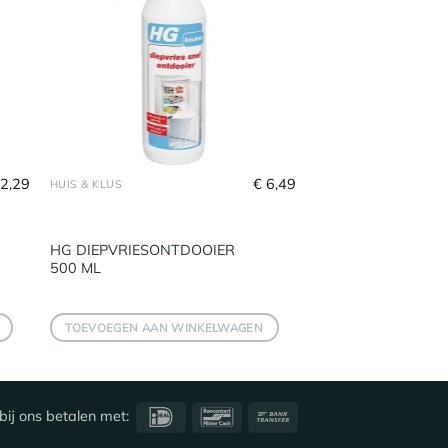
2,29
€
6,49
HUIS & KLUS
HG DIEPVRIESONTDOOIER
500 ML
TOEVOEGEN AAN WINKELWAGEN
IDeal
Bancontact
Bank
bij ons betalen met:
Transfer