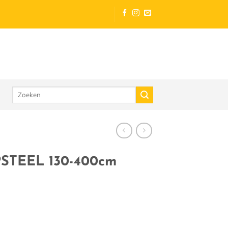
Zoeken
naar:
STEEL 130-400cm
tal