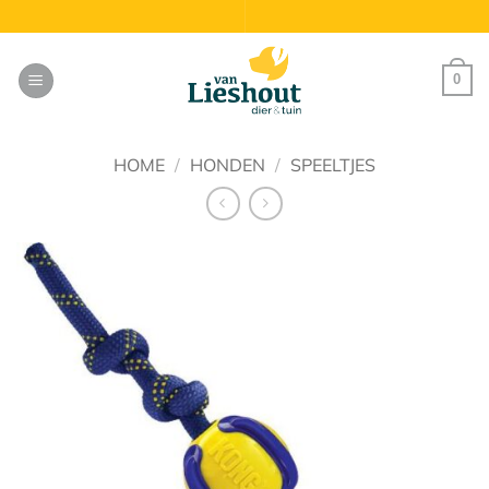
Ga
naar
inhoud
0
HOME
/
HONDEN
/
SPEELTJES