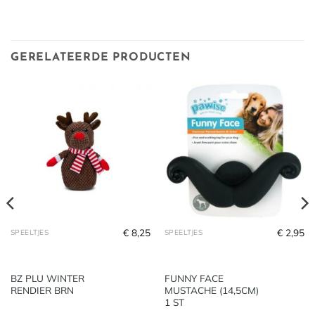
GERELATEERDE PRODUCTEN
€
8,25
€
2,95
SPEELTJES
SPEELTJES
BZ PLU WINTER
FUNNY FACE
RENDIER BRN
MUSTACHE (14,5CM)
1 ST