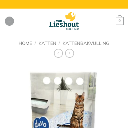
Ga
naar
inhoud
0
HOME
/
KATTEN
/
KATTENBAKVULLING