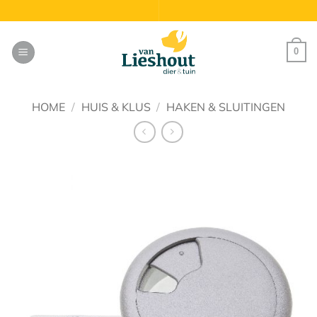
Ga
naar
inhoud
0
HOME
/
HUIS & KLUS
/
HAKEN & SLUITINGEN