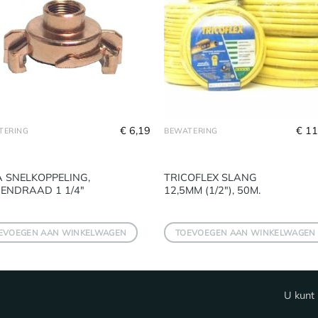
€
6,19
€
11
TERING
BEWATERING
 SNELKOPPELING,
TRICOFLEX SLANG
ENDRAAD 1 1/4″
12,5MM (1/2″), 50M.
EVOEGEN AAN WINKELWAGEN
TOEVOEGEN AAN WINKELWAGEN
U kunt 