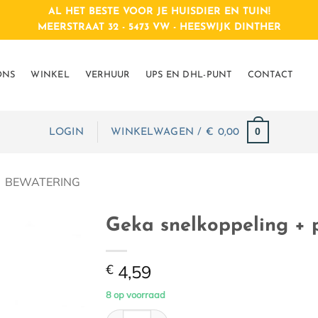
AL HET BESTE VOOR JE HUISDIER EN TUIN!
MEERSTRAAT 32 - 5473 VW - HEESWIJK DINTHER
ONS
WINKEL
VERHUUR
UPS EN DHL-PUNT
CONTACT
0
LOGIN
WINKELWAGEN /
€
0,00
BEWATERING
Geka snelkoppeling + p
€
4,59
8 op voorraad
Geka snelkoppeling + pilaar 1/2" aantal