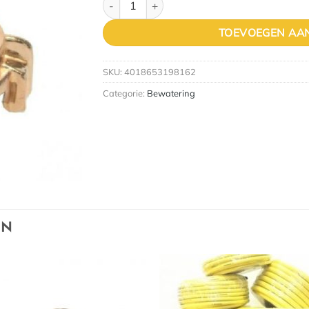
TOEVOEGEN AA
SKU:
4018653198162
Categorie:
Bewatering
EN