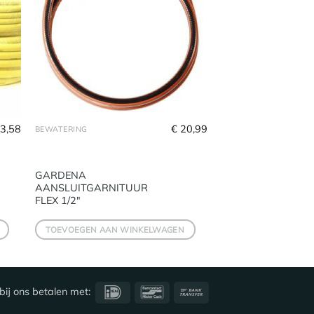
3,58
€
20,99
BEWATERING
GARDENA
AANSLUITGARNITUUR
FLEX 1/2″
TOEVOEGEN AAN WINKELWAGEN
IDeal
Bancontact
Bank
bij ons betalen met:
Transfer