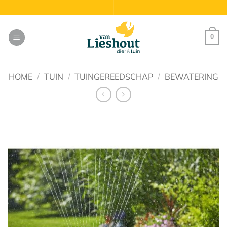
Ga
naar
inhoud
0
HOME
/
TUIN
/
TUINGEREEDSCHAP
/
BEWATERING