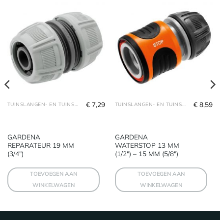
€
7,29
€
8,59
TUINSLANGEN- EN TUINSLANGHOUDERS
TUINSLANGEN- EN TUINSLANGHOUDERS
GARDENA
GARDENA
REPARATEUR 19 MM
WATERSTOP 13 MM
(3/4″)
(1/2″) – 15 MM (5/8″)
TOEVOEGEN AAN
TOEVOEGEN AAN
WINKELWAGEN
WINKELWAGEN