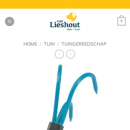
Ga
naar
inhoud
0
HOME
/
TUIN
/
TUINGEREEDSCHAP