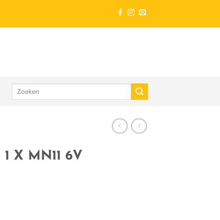
Zoeken
naar:
1 X MN11 6V