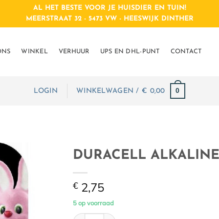
AL HET BESTE VOOR JE HUISDIER EN TUIN!
MEERSTRAAT 32 - 5473 VW - HEESWIJK DINTHER
ONS
WINKEL
VERHUUR
UPS EN DHL-PUNT
CONTACT
0
LOGIN
WINKELWAGEN /
€
0,00
DURACELL ALKALINE 
€
2,75
5 op voorraad
DURACELL ALKALINE 1 X MN11 6V aantal