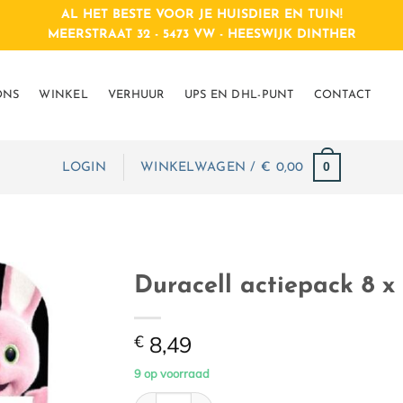
AL HET BESTE VOOR JE HUISDIER EN TUIN!
MEERSTRAAT 32 - 5473 VW - HEESWIJK DINTHER
ONS
WINKEL
VERHUUR
UPS EN DHL-PUNT
CONTACT
0
LOGIN
WINKELWAGEN /
€
0,00
Duracell actiepack 8 x
€
8,49
9 op voorraad
Duracell actiepack 8 x AAA simply aantal