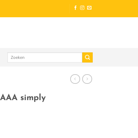
Zoeken
naar:
 AAA simply