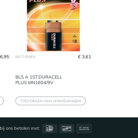
6,95
€
3,61
BATTERIJEN
BLS A 1ST.DURACELL
PLUS MN1604/9V
TOEVOEGEN AAN WINKELWAGEN
IDeal
Bancontact
Bank
bij ons betalen met:
Transfer