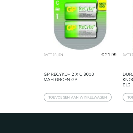
€
2,45
€
21,99
BATTERIJEN
BATTE
GP RECYKO+ 2 X C 3000
DUR
RIJEN
MAH GROEN GP
KNO
BL2
 WINKELWAGEN
TOEVOEGEN AAN WINKELWAGEN
TO