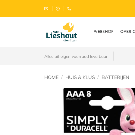
Ga
naar
inhoud
WEBSHOP
OVER 
Alles uit eigen voorraad leverbaar
HOME
/
HUIS & KLUS
/
BATTERIJEN