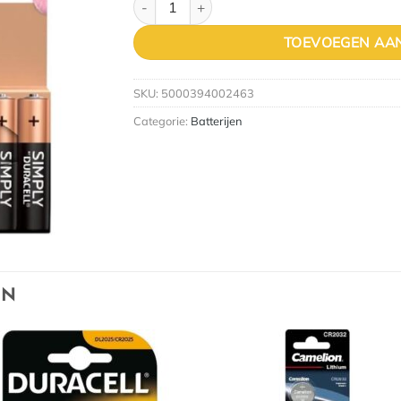
TOEVOEGEN AA
SKU:
5000394002463
Categorie:
Batterijen
EN