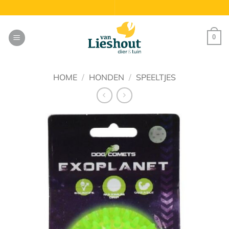
Ga
naar
inhoud
0
HOME
/
HONDEN
/
SPEELTJES