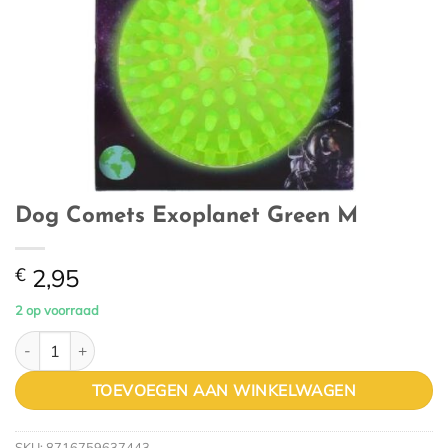
Dog Comets Exoplanet Green M
€
2,95
2 op voorraad
Dog Comets Exoplanet Green M aantal
TOEVOEGEN AAN WINKELWAGEN
SKU:
8716759637443