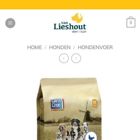
Ga
naar
inhoud
0
HOME
/
HONDEN
/
HONDENVOER