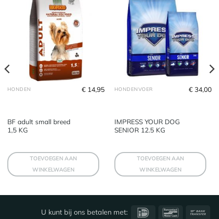
€
14,95
€
34,00
HONDEN
HONDENVOER
BF adult small breed
IMPRESS YOUR DOG
1,5 KG
SENIOR 12.5 KG
TOEVOEGEN AAN
TOEVOEGEN AAN
WINKELWAGEN
WINKELWAGEN
IDeal
Bancontact
Ba
U kunt bij ons betalen met: