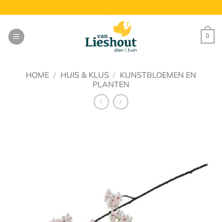
Ga
naar
inhoud
0
HOME
/
HUIS & KLUS
/
KUNSTBLOEMEN EN
PLANTEN