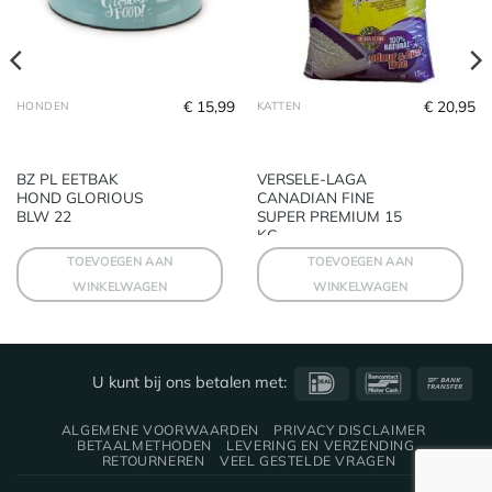
€
15,99
€
20,95
HONDEN
KATTEN
BZ PL EETBAK
VERSELE-LAGA
HOND GLORIOUS
CANADIAN FINE
BLW 22
SUPER PREMIUM 15
KG
TOEVOEGEN AAN
TOEVOEGEN AAN
WINKELWAGEN
WINKELWAGEN
IDeal
Bancontact
Ba
U kunt bij ons betalen met:
Tra
ALGEMENE VOORWAARDEN
PRIVACY DISCLAIMER
BETAALMETHODEN
LEVERING EN VERZENDING
RETOURNEREN
VEEL GESTELDE VRAGEN