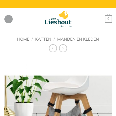
Ga
naar
inhoud
0
HOME
/
KATTEN
/
MANDEN EN KLEDEN