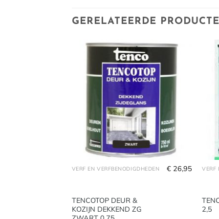
GERELATEERDE PRODUCT
€
24,95
€
26,95
DIGDHEDEN
VERF EN VERFBENODIGDHEDEN
VERF
 &
TENCOTOP DEUR &
TEN
 ZG
KOZIJN DEKKEND ZG
2,5
0,7
ZWART 0,75