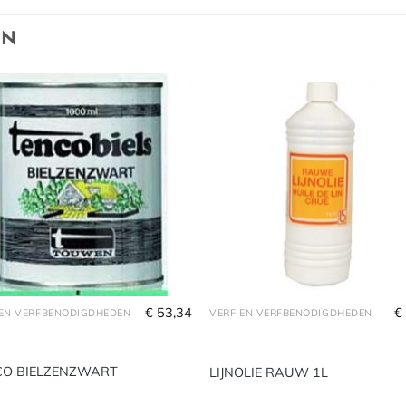
EN
€
53,34
€
 EN VERFBENODIGDHEDEN
VERF EN VERFBENODIGDHEDEN
CO BIELZENZWART
LIJNOLIE RAUW 1L