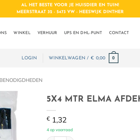
AL HET BESTE VOOR JE HUISDIER EN TUIN!
MEERSTRAAT 32 - 5473 VW - HEESWIJK DINTHER
ONS
WINKEL
VERHUUR
UPS EN DHL-PUNT
CONTACT
0
LOGIN
WINKELWAGEN /
€
0,00
FBENODIGDHEDEN
5X4 MTR ELMA AFDEK
€
1,32
4 op voorraad
5X4 MTR ELMA AFDEKFOLIE.0,007 MM aant