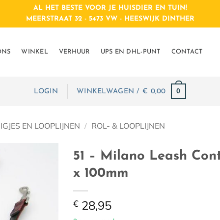
AL HET BESTE VOOR JE HUISDIER EN TUIN!
MEERSTRAAT 32 - 5473 VW - HEESWIJK DINTHER
ONS
WINKEL
VERHUUR
UPS EN DHL-PUNT
CONTACT
0
LOGIN
WINKELWAGEN /
€
0,00
GJES EN LOOPLIJNEN
/
ROL- & LOOPLIJNEN
51 – Milano Leash Con
x 100mm
€
28,95