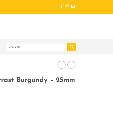
Zoeken
naar:
trast Burgundy – 25mm