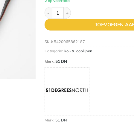
2 op voorraad
51 - Milano Leash Contrast Burgundy - 25
TOEVOEGEN AA
SKU:
5420065862187
Categorie:
Rol- & looplijnen
Merk:
51 DN
Merk:
51 DN