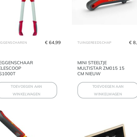
€
 64,99
€
 8
EGGENSCHAREN
TUINGEREEDSCHAP
EGGENSCHAAR
MINI STEELTJE
ELESCOOP
MULTISTAR ZM015 15
S1000T
CM NIEUW
TOEVOEGEN AAN
TOEVOEGEN AAN
WINKELWAGEN
WINKELWAGEN