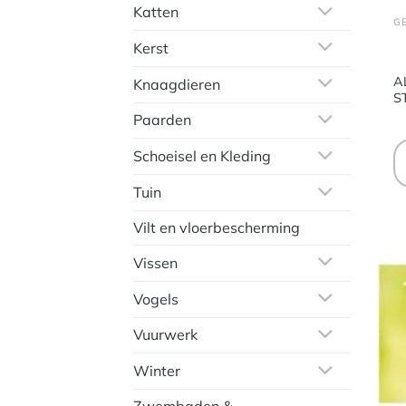
Katten
G
Kerst
A
Knaagdieren
S
Paarden
Schoeisel en Kleding
Tuin
Vilt en vloerbescherming
Vissen
Vogels
Vuurwerk
Winter