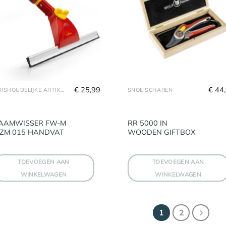
€
 25,99
€
 44
HUISHOUDELIJKE ARTIKELEN
SNOEISCHAREN
AAMWISSER FW-M
RR 5000 IN
 ZM 015 HANDVAT
WOODEN GIFTBOX
TOEVOEGEN AAN
TOEVOEGEN AAN
WINKELWAGEN
WINKELWAGEN
1
2