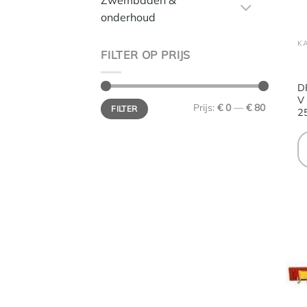
Zwembaden &
onderhoud
FILTER OP PRIJS
D
V
Min.
Max.
Prijs:
€ 0
—
€ 80
FILTER
prijs
prijs
2