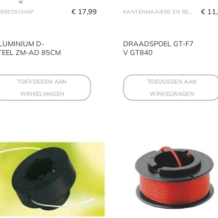
€
 17,99
€
 11
EREEDSCHAP
KANTENMAAIERS EN BENODIGDHEDEN
LUMINIUM D-
DRAADSPOEL GT-F7
TEEL ZM-AD 85CM
V GT840
TOEVOEGEN AAN
TOEVOEGEN AAN
WINKELWAGEN
WINKELWAGEN