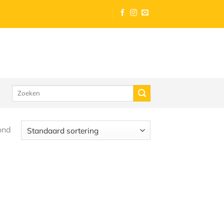
Zoeken
naar:
ond