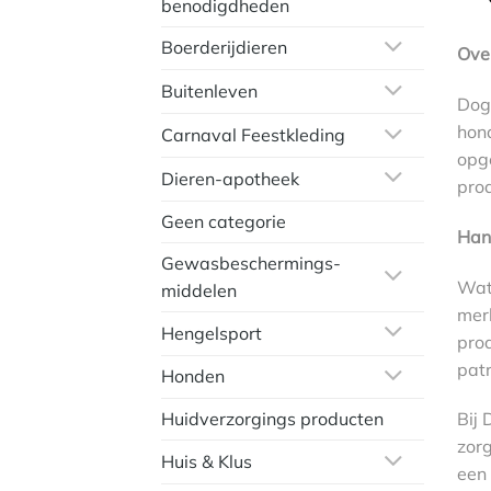
benodigdheden
Boerderijdieren
Ove
Buitenleven
Dog 
hond
Carnaval Feestkleding
opg
Dieren-apotheek
pro
Geen categorie
Han
Gewasbeschermings-
Wat 
middelen
mer
Hengelsport
prod
patr
Honden
Huidverzorgings producten
Bij 
zorg
Huis & Klus
een