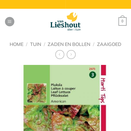
Ga
naar
inhoud
0
HOME
/
TUIN
/
ZADEN EN BOLLEN
/
ZAAIGOED