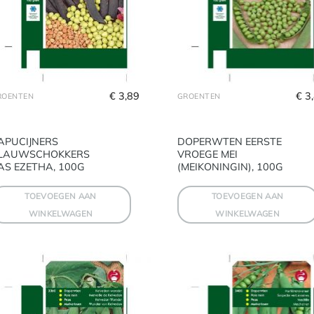
€
 3,89
€
 3
ROENTEN
GROENTEN
APUCIJNERS
DOPERWTEN EERSTE
LAUWSCHOKKERS
VROEGE MEI
AS EZETHA, 100G
(MEIKONINGIN), 100G
TOEVOEGEN AAN
TOEVOEGEN AAN
WINKELWAGEN
WINKELWAGEN