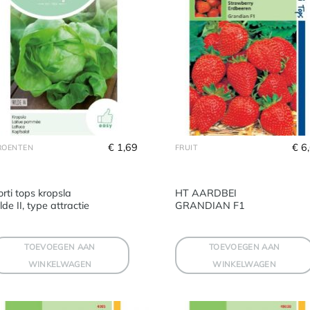
€
 1,69
€
 6
ROENTEN
FRUIT
rti tops kropsla
HT AARDBEI
lde II, type attractie
GRANDIAN F1
TOEVOEGEN AAN
TOEVOEGEN AAN
WINKELWAGEN
WINKELWAGEN