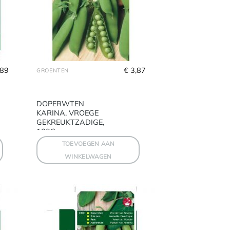
,89
€
 3,87
GROENTEN
DOPERWTEN
KARINA, VROEGE
GEKREUKTZADIGE,
100G
TOEVOEGEN AAN
WINKELWAGEN