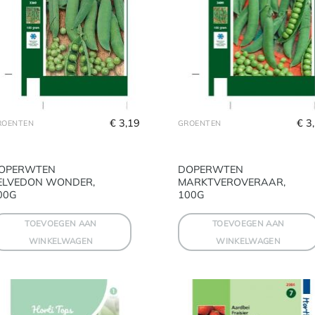
€
 3,19
€
 3
ROENTEN
GROENTEN
OPERWTEN
DOPERWTEN
ELVEDON WONDER,
MARKTVEROVERAAR,
00G
100G
TOEVOEGEN AAN
TOEVOEGEN AAN
WINKELWAGEN
WINKELWAGEN