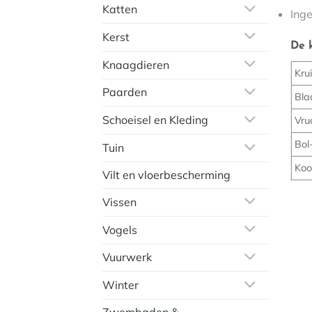
Katten
Ing
Kerst
De 
Knaagdieren
Kru
Paarden
Bla
Schoeisel en Kleding
Vru
Bol-
Tuin
Koo
Vilt en vloerbescherming
Vissen
Vogels
Vuurwerk
Winter