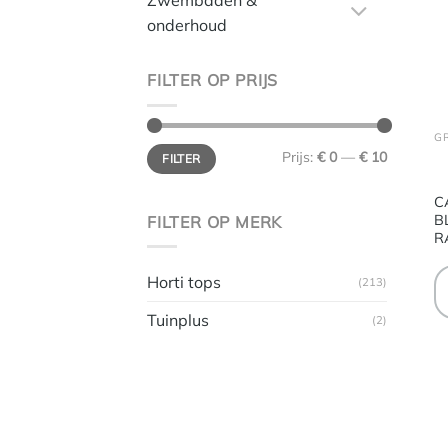
Zwembaden &
onderhoud
FILTER OP PRIJS
G
Min.
Max.
Prijs:
€ 0
—
€ 10
FILTER
prijs
prijs
C
B
FILTER OP MERK
R
Horti tops
(213)
Tuinplus
(2)