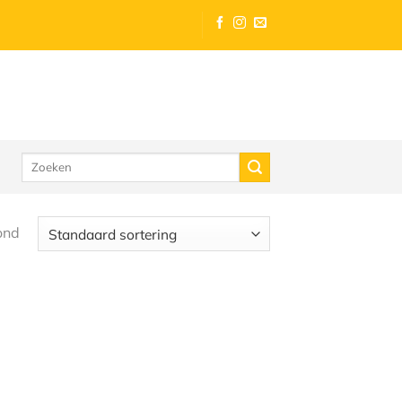
Zoeken
naar:
ond