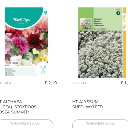
€
 2,19
€
 1
LOEMEN
BLOEMEN
T ALTHAEA
HT ALYSSUM
ALCEA), STOKROOS
SNEEUWKLEED
OSEA SUMMER
ARNIVAL
TOEVOEGEN AAN
TOEVOEGEN AAN