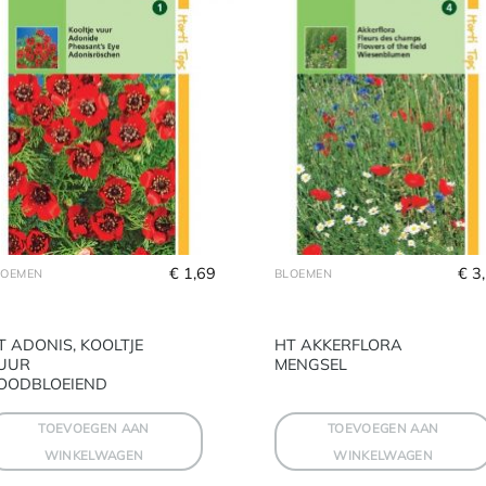
€
 1,69
€
 3
LOEMEN
BLOEMEN
T ADONIS, KOOLTJE
HT AKKERFLORA
UUR
MENGSEL
OODBLOEIEND
TOEVOEGEN AAN
TOEVOEGEN AAN
WINKELWAGEN
WINKELWAGEN