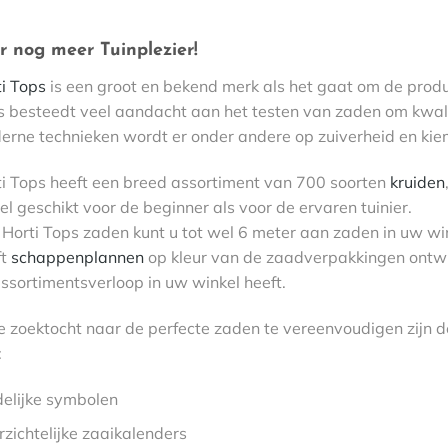
r nog meer Tuinplezier!
i Tops
is een groot en bekend merk als het gaat om de produ
s besteedt veel aandacht aan het testen van zaden om kwali
erne technieken wordt er onder andere op zuiverheid en kie
ti Tops heeft een breed assortiment van 700 soorten
kruiden
l geschikt voor de beginner als voor de ervaren tuinier.
Horti Tops zaden kunt u tot wel 6 meter aan zaden in uw wi
ft
schappenplannen
op kleur van de zaadverpakkingen ontwik
ssortimentsverloop in uw winkel heeft.
 zoektocht naar de perfecte zaden te vereenvoudigen zijn d
:
delijke symbolen
zichtelijke zaaikalenders