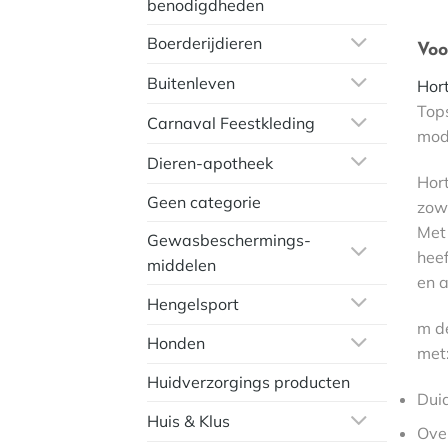
benodigdheden
Boerderijdieren
Voo
Buitenleven
Hort
Top
Carnaval Feestkleding
mod
Dieren-apotheek
Hor
Geen categorie
zowe
Met 
Gewasbeschermings-
hee
middelen
en a
Hengelsport
m de
Honden
met
Huidverzorgings producten
Dui
Huis & Klus
Over