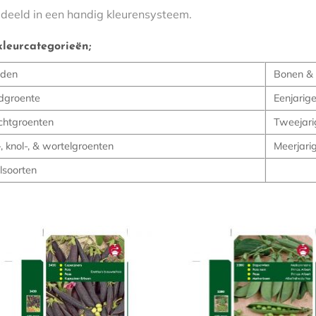
edeeld in een handig kleurensysteem.
kleurcategorieën;
iden
Bonen & 
dgroente
Eenjarig
chtgroenten
Tweejari
, knol-, & wortelgroenten
Meerjari
lsoorten