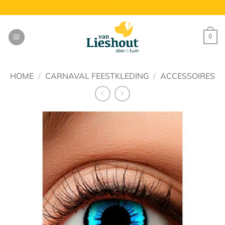
Ga
naar
inhoud
0
HOME
/
CARNAVAL FEESTKLEDING
/
ACCESSOIRES