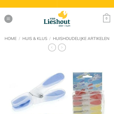
Ga
naar
inhoud
0
HOME
/
HUIS & KLUS
/
HUISHOUDELIJKE ARTIKELEN